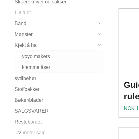
Skjærekniver og sakser
Linjaler
Bånd
Mønster
Kjekt å ha
yoyo makers
klemmelåser
sytilbehør
Gui
Stoffpakker
rul
Bøker/blader
Pris
NOK
1
SALGSVARER
Restebordet
1/2 meter salg