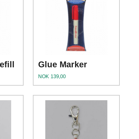
Kjøp
Les mer
fill
Glue Marker
Pris
NOK
139,00
Kjøp