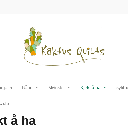
injaler
Bånd
Mønster
Kjekt å ha
sytil
kt å ha
kt å ha