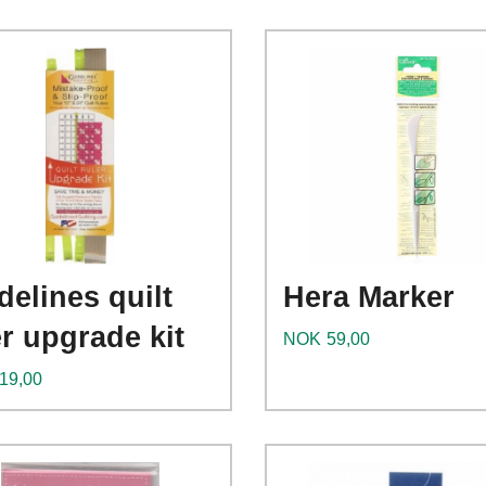
Kjøp
Kjøp
Les mer
Les mer
delines quilt
Hera Marker
er upgrade kit
Pris
NOK
59,00
19,00