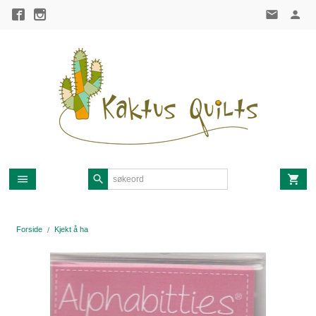
Gå
til
innholdet
Forside
Kjekt å ha