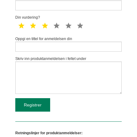
Din vurdering?
1 star
2 star
3 star
4 star
5 star
6 star
Oppgi en tittel for anmeldelsen din
Skriv inn produktanmeldelsen i feltet under
Retningslinjer for produktanmeldelser: