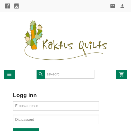
Gå
til
innholdet
Logg inn