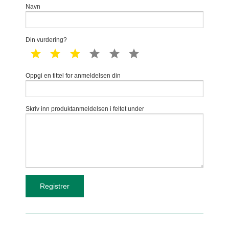
Navn
Din vurdering?
1 star
2 star
3 star
4 star
5 star
6 star
Oppgi en tittel for anmeldelsen din
Skriv inn produktanmeldelsen i feltet under