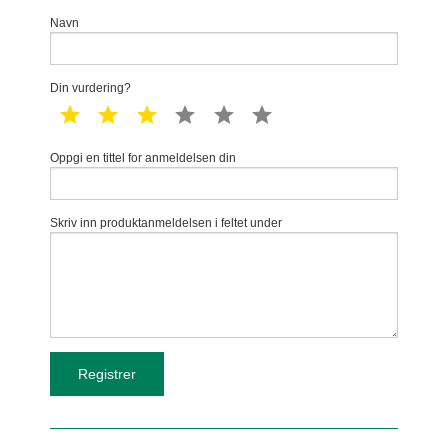
Navn
Din vurdering?
1 star
2 star
3 star
4 star
5 star
6 star
Oppgi en tittel for anmeldelsen din
Skriv inn produktanmeldelsen i feltet under