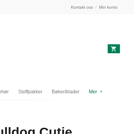
Kontakt oss
/
Min konto
behør
Stoffpakker
Bøker/blader
Mer
lldog Cutie