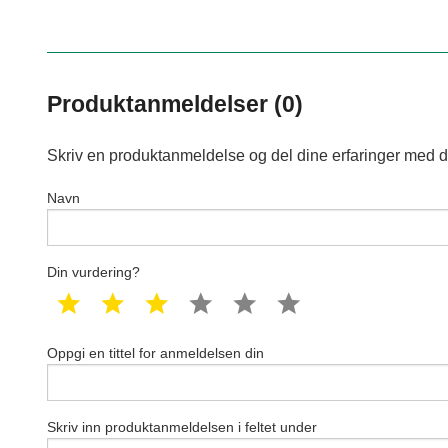
Produktanmeldelser (0)
Skriv en produktanmeldelse og del dine erfaringer med d
Navn
Din vurdering?
1 star
2 star
3 star
4 star
5 star
6 star
Oppgi en tittel for anmeldelsen din
Skriv inn produktanmeldelsen i feltet under