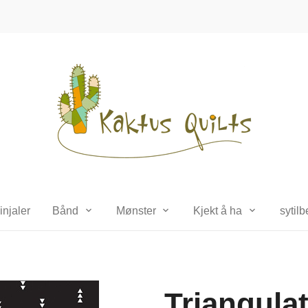
injaler
Bånd
Mønster
Kjekt å ha
sytil
Triangula