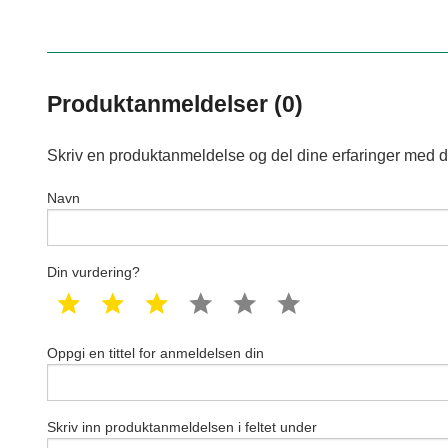
Produktanmeldelser (0)
Skriv en produktanmeldelse og del dine erfaringer med d
Navn
Din vurdering?
1 star
2 star
3 star
4 star
5 star
6 star
Oppgi en tittel for anmeldelsen din
Skriv inn produktanmeldelsen i feltet under