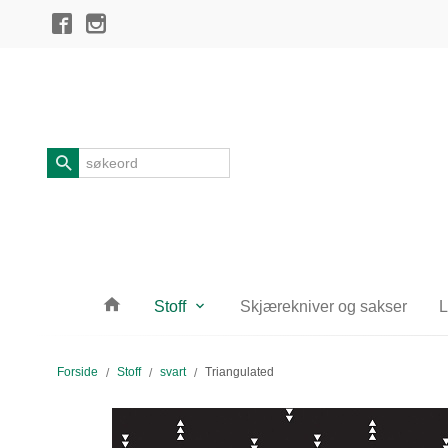
Gå
Lukk
til
innholdet
Produkter
Stoff
Skjærekniver og sakser
L
Forside
Stoff
svart
Triangulated