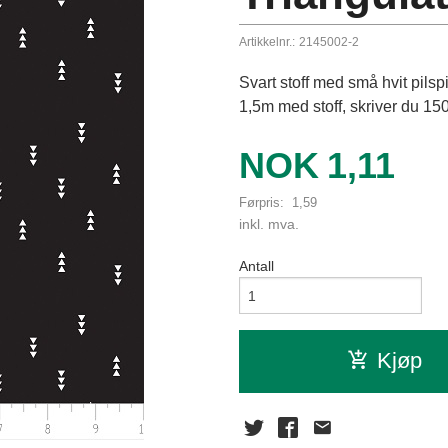
Artikkelnr.:
2145002-2
Svart stoff med små hvit pils
1,5m med stoff, skriver du 150 
Tilbud
NOK
1,11
Førpris:
1,59
Rabatt
inkl. mva.
Antall
Kjøp