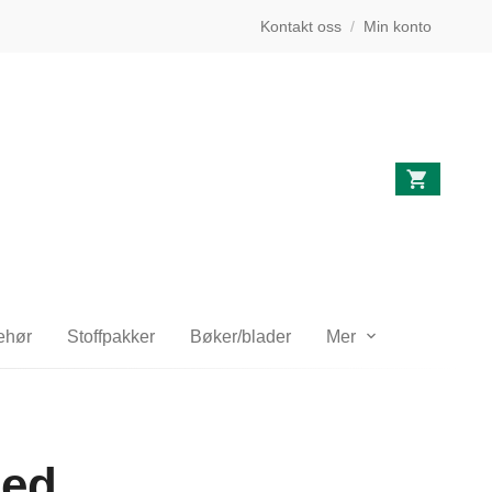
Kontakt oss
/
Min konto
behør
Stoffpakker
Bøker/blader
Mer
ted