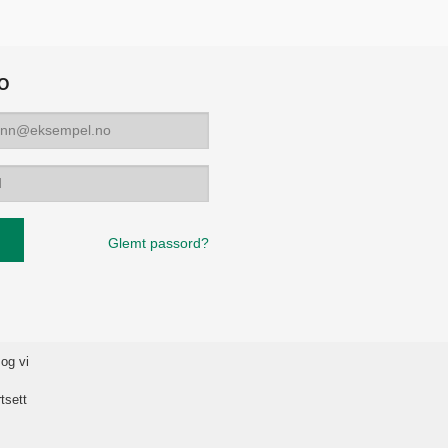
O
Glemt passord?
 og vi
tsett