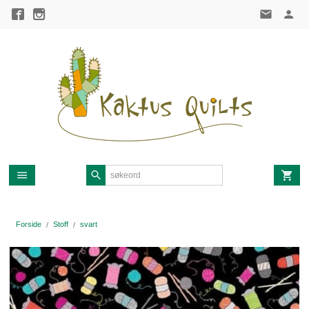
Gå
til
innholdet
Forside
Stoff
svart