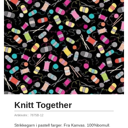
Knitt Together
Artikkelnr.:
7875B-12
Strikkegarn i pastell farger. Fra Kanvas. 100%bomull.