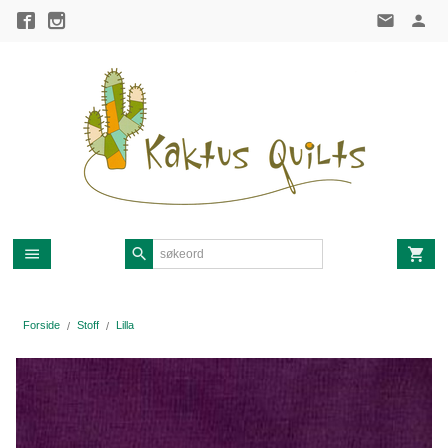
Gå
til
innholdet
Forside
Stoff
Lilla