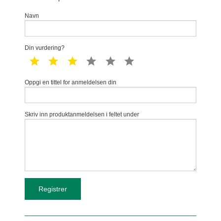
Navn
Din vurdering?
1 star
2 star
3 star
4 star
5 star
6 star
Oppgi en tittel for anmeldelsen din
Skriv inn produktanmeldelsen i feltet under