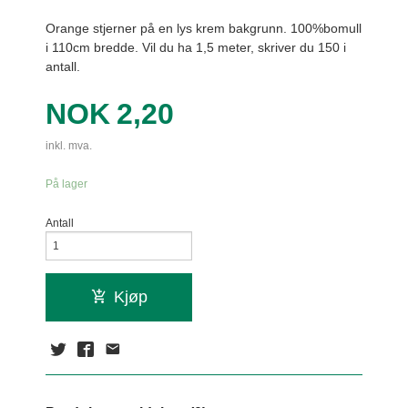
Orange stjerner på en lys krem bakgrunn. 100%bomull
i 110cm bredde. Vil du ha 1,5 meter, skriver du 150 i
antall.
Pris
NOK
2,20
inkl. mva.
På lager
Antall
Kjøp