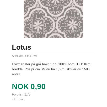
Lotus
Artikkelnr.:
6843-PWT
Hvitmønster på grå bakgrunn. 100% bomull i 110cm
bredde. Pris pr cm. Vil du ha 1,5 m, skriver du 150 i
antall.
Tilbud
NOK
0,90
Førpris:
1,79
Rabatt
inkl. mva.