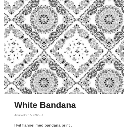
White Bandana
Artikkelnr.:
53692F-1
Hvit flannel med bandana print .