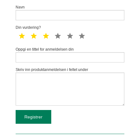
Navn
Din vurdering?
1 star
2 star
3 star
4 star
5 star
6 star
Oppgi en tittel for anmeldelsen din
Skriv inn produktanmeldelsen i feltet under