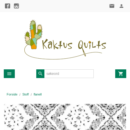
Gå
til
innholdet
Forside
Stoff
flanell