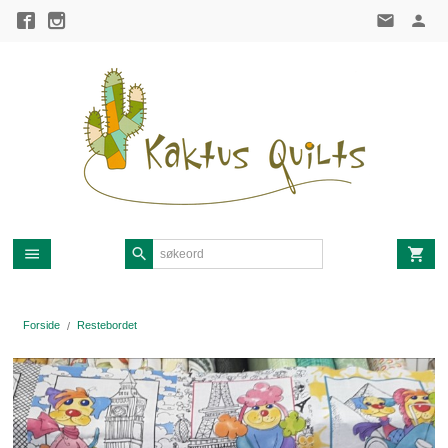
Gå
til
innholdet
Forside
Restebordet