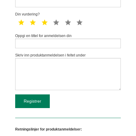
Din vurdering?
1 star
2 star
3 star
4 star
5 star
6 star
Oppgi en tittel for anmeldelsen din
Skriv inn produktanmeldelsen i feltet under
Retningslinjer for produktanmeldelser: