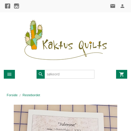
Gå
til
innholdet
Forside
Restebordet