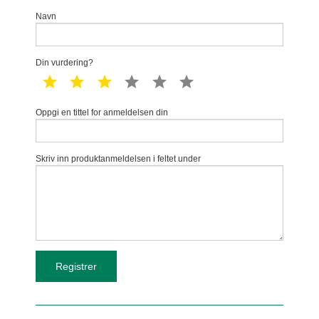
Navn
Din vurdering?
1 star
2 star
3 star
4 star
5 star
6 star
Oppgi en tittel for anmeldelsen din
Skriv inn produktanmeldelsen i feltet under