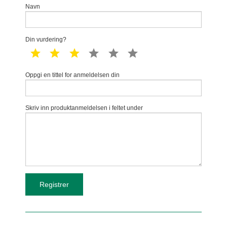
Navn
Din vurdering?
1 star
2 star
3 star
4 star
5 star
6 star
Oppgi en tittel for anmeldelsen din
Skriv inn produktanmeldelsen i feltet under