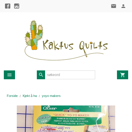
Gå
til
innholdet
Forside
Kjekt å ha
yoyo makers