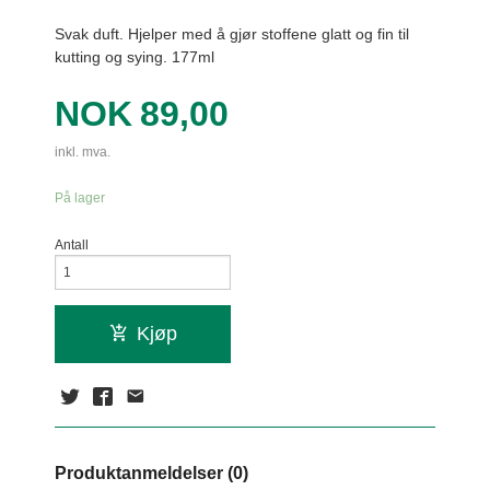
Svak duft. Hjelper med å gjør stoffene glatt og fin til
kutting og sying. 177ml
Pris
NOK
89,00
inkl. mva.
På lager
Antall
Kjøp
Produktanmeldelser (0)