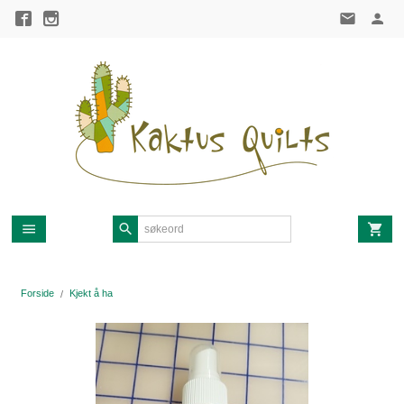
Gå
til
innholdet
Forside
Kjekt å ha