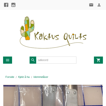
Gå
til
innholdet
Forside
Kjekt å ha
klemmelåser