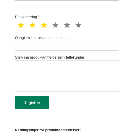
Din vurdering?
1 star
2 star
3 star
4 star
5 star
6 star
Oppgi en tittel for anmeldelsen din
Skriv inn produktanmeldelsen i feltet under
Retningslinjer for produktanmeldelser: