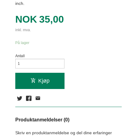
inch.
Pris
NOK
35,00
inkl. mva.
På lager
Antall
Kjøp
Produktanmeldelser (0)
Skriv en produktanmeldelse og del dine erfaringer