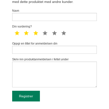
med dette produktet med andre kunder.
Navn
Din vurdering?
1 star
2 star
3 star
4 star
5 star
6 star
Oppgi en tittel for anmeldelsen din
Skriv inn produktanmeldelsen i feltet under