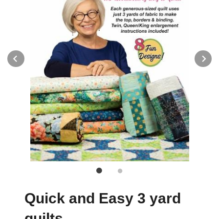
Prev
N
Quick and Easy 3 yard
quilts