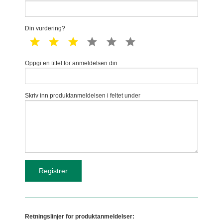
Din vurdering?
1 star
2 star
3 star
4 star
5 star
6 star
Oppgi en tittel for anmeldelsen din
Skriv inn produktanmeldelsen i feltet under
Retningslinjer for produktanmeldelser: