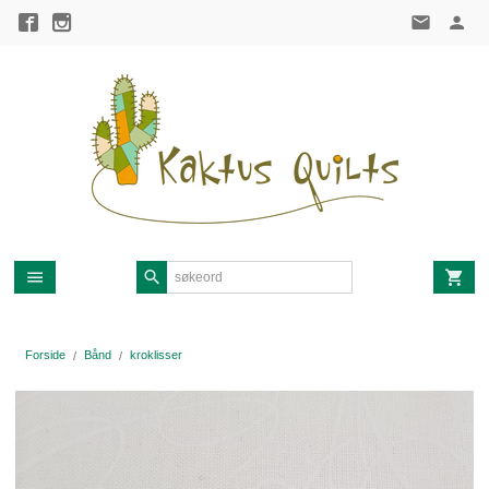
Gå
til
innholdet
Forside
Bånd
kroklisser