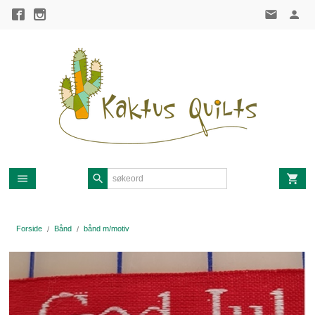
Gå
til
innholdet
Forside
Bånd
bånd m/motiv