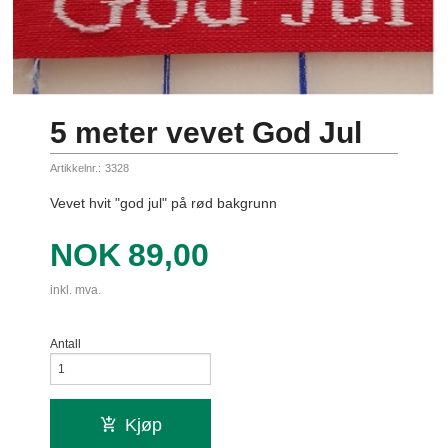
5 meter vevet God Jul
Artikkelnr.:
3328
Vevet hvit "god jul" på rød bakgrunn
Pris
NOK
89,00
inkl. mva.
Antall
Kjøp