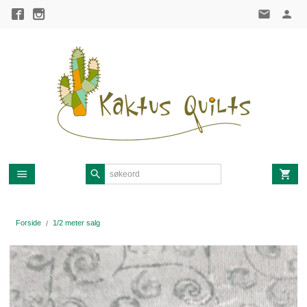
Gå
til
innholdet
Forside
1/2 meter salg