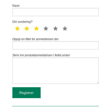
Navn
Din vurdering?
1 star
2 star
3 star
4 star
5 star
6 star
Oppgi en tittel for anmeldelsen din
Skriv inn produktanmeldelsen i feltet under